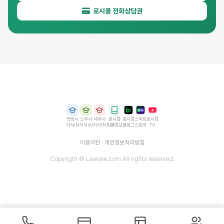
로시콜 전화상담권
변호사
노무사
세무사
로시컴
로시컴
스마트
로시컴
지식iN
지식iN
지식iN
법률정보
블로그
스토어
TV
이용약관
·
개인정보처리방침
Copyright © Lawsee.com All rights reserved.