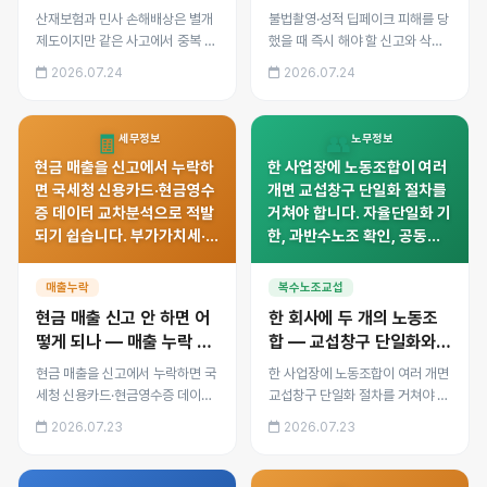
청구는 가능한가
청까지
산재보험과 민사 손해배상은 별개
불법촬영·성적 딥페이크 피해를 당
제도이지만 같은 사고에서 중복 청
했을 때 즉시 해야 할 신고와 삭제
구 시 조정이 필요합니다. 산재보
지원 요청 절차를 정리했습니다.
2026.07.24
2026.07.24
험이 보전하지 않는 위자료·과실상
디지털성범죄피해자지원센터 활용
계 부분을 민사로 추가 청구하는
법, 형사처벌 수위, 유포자 특정 방
방법과 회사의 구상권 관계를 정리
법과 2차 유포 방지를 위한 대응까
🧾
👥
세무정보
노무정보
했습니다.
지 안내합니다.
현금 매출을 신고에서 누락하
한 사업장에 노동조합이 여러
면 국세청 신용카드·현금영수
개면 교섭창구 단일화 절차를
증 데이터 교차분석으로 적발
거쳐야 합니다. 자율단일화 기
되기 쉽습니다. 부가가치세·종
한, 과반수노조 확인, 공동교
합소득세 가산세 구조, 조세포
섭대표단 구성, 공정대표의무
탈죄 형사처벌 기준, 자진 수
위반 시 대응까지 절차별로 정
매출누락
복수노조교섭
정신고 시 감면 혜택을 정리했
리했습니다.
현금 매출 신고 안 하면 어
한 회사에 두 개의 노동조
습니다.
떻게 되나 — 매출 누락 적
합 — 교섭창구 단일화와
발과 처벌
절차
현금 매출을 신고에서 누락하면 국
한 사업장에 노동조합이 여러 개면
세청 신용카드·현금영수증 데이터
교섭창구 단일화 절차를 거쳐야 합
교차분석으로 적발되기 쉽습니다.
니다. 자율단일화 기한, 과반수노
2026.07.23
2026.07.23
부가가치세·종합소득세 가산세 구
조 확인, 공동교섭대표단 구성, 공
조, 조세포탈죄 형사처벌 기준, 자
정대표의무 위반 시 대응까지 절차
진 수정신고 시 감면 혜택을 정리
별로 정리했습니다.