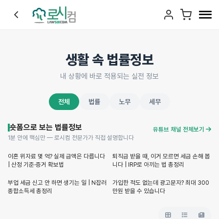
생활 속 법률정보
내 상황에 바로 적용되는 실전 정보
전체
법률
노무
세무
숏폼으로 보는 법률정보
유튜브 채널 전체보기
1분 안에 핵심만 — 로시컴 전문가가 직접 설명합니다
Shorts
Shorts
이혼 위자료 몇 억? 실제 금액은 다릅니다
퇴직금 받을 때, 이거 모르면 세금 손해 봅
| 산정 기준·증거 확보법
니다 | IRP로 아끼는 법 총정리
Shorts
Shorts
부업 세금 신고 안 하면 생기는 일 | N잡러
가입한 적도 없는데 광고문자? 최대 300
종합소득세 총정리
만원 받을 수 있습니다