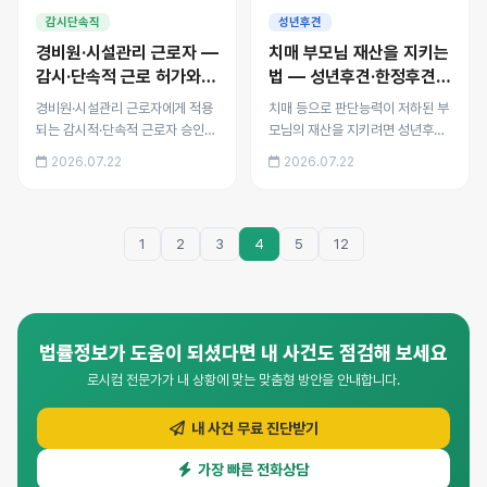
최저임금은 그대로 적용된다
차, 재산관리 권한 범위, 후견
감시단속직
성년후견
는 점, 부당한 승인 남용에 대
개시 전 대비책인 임의후견계
경비원·시설관리 근로자 —
치매 부모님 재산을 지키는
응하는 방법을 안내합니다.
약까지 정리했습니다.
감시·단속적 근로 허가와
법 — 성년후견·한정후견
수당 기준
제도
경비원·시설관리 근로자에게 적용
치매 등으로 판단능력이 저하된 부
되는 감시적·단속적 근로자 승인
모님의 재산을 지키려면 성년후견·
제도의 요건과 효과를 정리했습니
한정후견·특정후견 제도를 활용할
2026.07.22
2026.07.22
다. 승인 시 근로시간·휴게 규정 적
수 있습니다. 유형별 차이, 후견인
용 배제 범위, 최저임금은 그대로
선임 절차, 재산관리 권한 범위, 후
적용된다는 점, 부당한 승인 남용
견 개시 전 대비책인 임의후견계약
에 대응하는 방법을 안내합니다.
까지 정리했습니다.
1
2
3
4
5
12
법률정보가 도움이 되셨다면 내 사건도 점검해 보세요
로시컴 전문가가 내 상황에 맞는 맞춤형 방안을 안내합니다.
내 사건 무료 진단받기
가장 빠른 전화상담