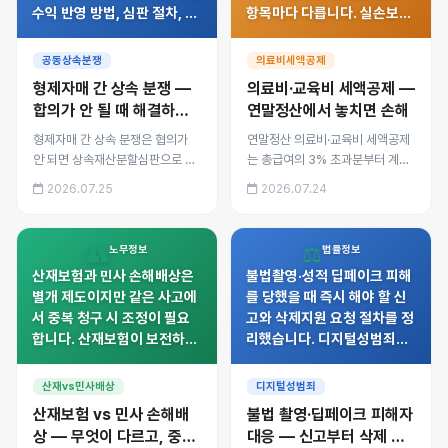
수익 반영 방법, 심판 절차, 조
항목마다 다릅니다. 실손보험
정전치주의, 분쟁을 키우는 흔
금 차감 원칙, 미숙아·난임시
한 실수까지 정리했습니다.
술비 특례, 교육비 대상 범위
공동상속분쟁
의료비세액공제
와 놓치기 쉬운 항목을 정리했
형제자매 간 상속 분쟁 —
의료비·교육비 세액공제 —
습니다.
합의가 안 될 때 해결하는
연말정산에서 놓치면 손해
방법
형제자매 간 상속 분쟁은 협의가
연말정산 의료비·교육비 세액공제
안 되면 상속재산분할심판으로 해
는 총급여의 3% 초과분부터 계산
결합니다. 기여분·특별수익 반영
되고 공제율·한도가 항목마다 다릅
2026.07.25
2026.07.24
방법, 심판 절차, 조정전치주의, 분
니다. 실손보험금 차감 원칙, 미숙
쟁을 키우는 흔한 실수까지 정리했
아·난임시술비 특례, 교육비 대상
습니다.
범위와 놓치기 쉬운 항목을 정리했
👥
⚖️
노무정보
법률정보
습니다.
산재보험과 민사 손해배상은
불법촬영·성적 딥페이크 피해
별개 제도이지만 같은 사고에
를 당했을 때 즉시 해야 할 신
서 중복 청구 시 조정이 필요
고와 삭제지원 요청 절차를 정
합니다. 산재보험이 보전하지
리했습니다. 디지털성범죄피
않는 위자료·과실상계 부분을
해자지원센터 활용법, 형사처
민사로 추가 청구하는 방법과
벌 수위, 유포자 특정 방법과
산재vs민사배상
디지털성범죄
회사의 구상권 관계를 정리했
2차 유포 방지를 위한 대응까
산재보험 vs 민사 손해배
불법 촬영·딥페이크 피해자
습니다.
지 안내합니다.
상 — 무엇이 다르고, 중복
대응 — 신고부터 삭제 요