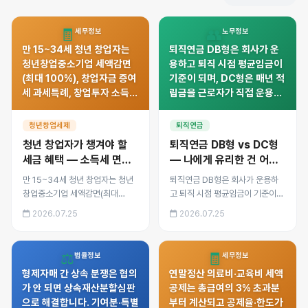
🧾
👥
세무정보
노무정보
만 15~34세 청년 창업자는
퇴직연금 DB형은 회사가 운
청년창업중소기업 세액감면
용하고 퇴직 시점 평균임금이
(최대 100%), 창업자금 증여
기준이 되며, DC형은 매년 적
세 과세특례, 창업투자 소득공
립금을 근로자가 직접 운용합
제 등 일반 창업자보다 우대되
니다. 임금 상승률, 운용 성향,
는 혜택을 받을 수 있습니다.
이직 빈도에 따른 유불리를 비
청년창업세제
퇴직연금
연령·업종·지역별 요건과 신청
교하고 전환 방법을 정리했습
청년 창업자가 챙겨야 할
퇴직연금 DB형 vs DC형
방법을 정리했습니다.
니다.
세금 혜택 — 소득세 면제
— 나에게 유리한 건 어느
부터 지원금까지
쪽일까
만 15~34세 청년 창업자는 청년
퇴직연금 DB형은 회사가 운용하
창업중소기업 세액감면(최대
고 퇴직 시점 평균임금이 기준이
100%), 창업자금 증여세 과세특
되며, DC형은 매년 적립금을 근로
2026.07.25
2026.07.25
례, 창업투자 소득공제 등 일반 창
자가 직접 운용합니다. 임금 상승
업자보다 우대되는 혜택을 받을 수
률, 운용 성향, 이직 빈도에 따른 유
있습니다. 연령·업종·지역별 요건
불리를 비교하고 전환 방법을 정리
⚖️
🧾
법률정보
세무정보
과 신청 방법을 정리했습니다.
했습니다.
형제자매 간 상속 분쟁은 협의
연말정산 의료비·교육비 세액
가 안 되면 상속재산분할심판
공제는 총급여의 3% 초과분
으로 해결합니다. 기여분·특별
부터 계산되고 공제율·한도가