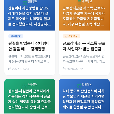
⚖️
🧾
법률정보
세무정보
했습니다.
판결이나 지급명령을 받고도
근로장려금은 저소득 근로자·
상대가 돈을 갚지 않을 때 실
사업자·종교인 가구에 국가가
제로 회수하는 강제집행 절차
지급하는 환급형 지원금입니
를 정리했습니다. 재산명시·재
다. 가구 유형별 소득·재산 기
산조회로 숨긴 재산을 찾는 방
준, 최대 지급액, 정기·반기 신
법, 압류 대상별 절차 차이, 채
청 방법과 부정수급 시 환수·
강제집행
근로장려금
무불이행자명부 등재까지 안
제재까지 정리했습니다.
판결을 받았는데 상대방이
근로장려금 — 저소득 근로
내합니다.
안 갚을 때 — 강제집행 절
자·사업자가 받는 환급금
차
신청법
판결이나 지급명령을 받고도 상대
근로장려금은 저소득 근로자·사업
가 돈을 갚지 않을 때 실제로 회수
자·종교인 가구에 국가가 지급하는
하는 강제집행 절차를 정리했습니
환급형 지원금입니다. 가구 유형별
2026.07.23
2026.07.22
다. 재산명시·재산조회로 숨긴 재
소득·재산 기준, 최대 지급액, 정기·
산을 찾는 방법, 압류 대상별 절차
반기 신청 방법과 부정수급 시 환
차이, 채무불이행자명부 등재까지
수·제재까지 정리했습니다.
👥
⚖️
노무정보
법률정보
안내합니다.
경비원·시설관리 근로자에게
치매 등으로 판단능력이 저하
적용되는 감시적·단속적 근로
된 부모님의 재산을 지키려면
자 승인 제도의 요건과 효과를
성년후견·한정후견·특정후견
정리했습니다. 승인 시 근로시
제도를 활용할 수 있습니다.
간·휴게 규정 적용 배제 범위,
유형별 차이, 후견인 선임 절