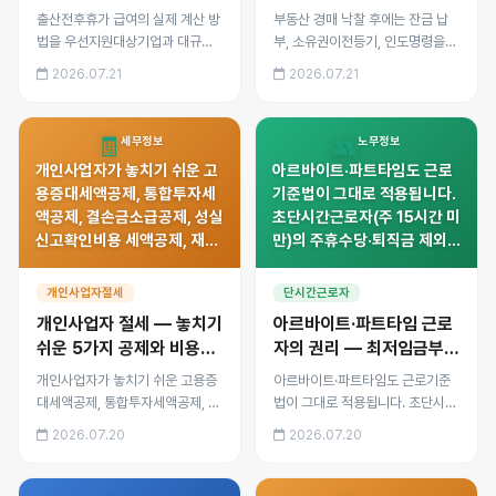
출산전후휴가 급여의 실제 계산 방
부동산 경매 낙찰 후에는 잔금 납
법을 우선지원대상기업과 대규모
부, 소유권이전등기, 인도명령을
기업으로 나누어 정리했습니다. 통
통한 명도까지 순서대로 진행해야
2026.07.21
2026.07.21
상임금 100% 지급 원칙과 월 상
합니다. 대항력 있는 임차인 확인
한액, 60일 회사부담·나머지 고용
법, 인도명령과 명도소송의 차이,
보험 지급 구조, 신청 서류와 다태
명도 실무 절차를 정리했습니다.
🧾
👥
세무정보
노무정보
아 특례를 안내합니다.
개인사업자가 놓치기 쉬운 고
아르바이트·파트타임도 근로
용증대세액공제, 통합투자세
기준법이 그대로 적용됩니다.
액공제, 결손금소급공제, 성실
초단시간근로자(주 15시간 미
신고확인비용 세액공제, 재해
만)의 주휴수당·퇴직금 제외
손실세액공제 다섯 가지를 계
기준, 다수 사업장 근로시간
산 예시와 함께 정리했습니다.
합산, 근로계약서 미작성 시
개인사업자절세
단시간근로자
불이익까지 실무 기준으로 정
개인사업자 절세 — 놓치기
아르바이트·파트타임 근로
리했습니다.
쉬운 5가지 공제와 비용처
자의 권리 — 최저임금부터
리 포인트
퇴직금까지
개인사업자가 놓치기 쉬운 고용증
아르바이트·파트타임도 근로기준
대세액공제, 통합투자세액공제, 결
법이 그대로 적용됩니다. 초단시간
손금소급공제, 성실신고확인비용
근로자(주 15시간 미만)의 주휴수
2026.07.20
2026.07.20
세액공제, 재해손실세액공제 다섯
당·퇴직금 제외 기준, 다수 사업장
가지를 계산 예시와 함께 정리했습
근로시간 합산, 근로계약서 미작성
니다.
시 불이익까지 실무 기준으로 정리