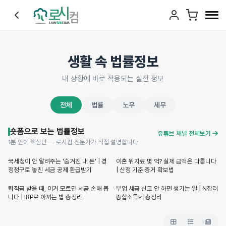
생활 속 법률정보
내 상황에 바로 적용되는 실전 정보
전체
법률
노무
세무
숏폼으로 보는 법률정보
유튜브 채널 전체보기
1분 안에 핵심만 — 로시컴 전문가가 직접 설명합니다
Shorts
Shorts
국세청이 안 알려주는 '숨겨진 내 돈' | 경
이혼 위자료 몇 억? 실제 금액은 다릅니다
정청구로 놓친 세금 공제 환급받기
| 산정 기준·증거 확보법
Shorts
Shorts
퇴직금 받을 때, 이거 모르면 세금 손해 봅
부업 세금 신고 안 하면 생기는 일 | N잡러
니다 | IRP로 아끼는 법 총정리
종합소득세 총정리