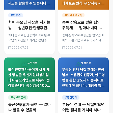
제도를 활용할 수 있습니다.
과세표준 원칙, 무상취득 세율
유형별 차이, 후견인 선임 절
구간, 1세대 1주택자 상속 특
차, 재산관리 권한 범위, 후견
례, 자진신고 기한까지 실제
성년후견
취득세증여상속
개시 전 대비책인 임의후견계
계산 예시로 정리했습니다.
치매 부모님 재산을 지키는
증여·상속으로 받은 집의
약까지 정리했습니다.
법 — 성년후견·한정후견
취득세 — 얼마나 내야 할
제도
까
치매 등으로 판단능력이 저하된 부
증여·상속으로 부동산을 받으면 매
모님의 재산을 지키려면 성년후견·
매와 다른 기준으로 취득세가 계산
한정후견·특정후견 제도를 활용할
됩니다. 시가인정액 과세표준 원
2026.07.22
2026.07.21
수 있습니다. 유형별 차이, 후견인
칙, 무상취득 세율 구간, 1세대 1주
선임 절차, 재산관리 권한 범위, 후
택자 상속 특례, 자진신고 기한까
견 개시 전 대비책인 임의후견계약
지 실제 계산 예시로 정리했습니
👥
⚖️
노무정보
법률정보
까지 정리했습니다.
다.
출산전후휴가 급여의 실제 계
부동산 경매 낙찰 후에는 잔금
산 방법을 우선지원대상기업
납부, 소유권이전등기, 인도명
과 대규모기업으로 나누어 정
령을 통한 명도까지 순서대로
리했습니다. 통상임금 100%
진행해야 합니다. 대항력 있는
지급 원칙과 월 상한액, 60일
임차인 확인법, 인도명령과 명
회사부담·나머지 고용보험 지
도소송의 차이, 명도 실무 절
모성보호급여
부동산경매
급 구조, 신청 서류와 다태아
차를 정리했습니다.
출산전후휴가 급여 — 얼마
부동산 경매 — 낙찰받으면
특례를 안내합니다.
나 받을 수 있을까
어떤 절차를 거쳐야 하나