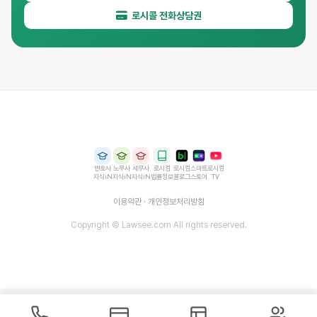
로시콜 전화상담권
변호사
노무사
세무사
로시컴
로시컴
스마트
로시컴
지식iN
지식iN
지식iN
법률정보
블로그
스토어
TV
이용약관
·
개인정보처리방침
Copyright © Lawsee.com All rights reserved.