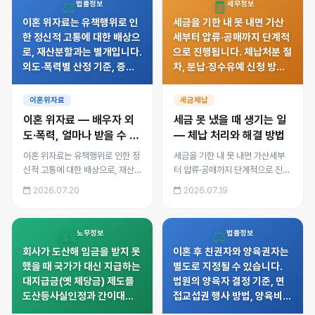
⚖️
🧾
법률정보
세무정보
했습니다.
이혼 위자료는 유책행위로 인
세금을 기한 내 못 내면 가산
한 정신적 고통에 대한 배상으
세부터 압류·공매까지 단계적
로, 재산분할과는 별개입니다.
으로 진행됩니다. 체납처분 절
외도·폭력별 산정 기준, 증거
차, 분납·징수유예 신청 방법,
확보 방법, 상간자(제3자) 위
재산 압류 순서, 체납 명단공
자료 청구, 소멸시효까지 정리
개 기준과 결손처분까지 정리
이혼위자료
세금체납
했습니다.
했습니다.
이혼 위자료 — 배우자 외
세금 못 냈을 때 생기는 일
도·폭력, 얼마나 받을 수 있
— 체납 처리와 해결 방법
을까
이혼 위자료는 유책행위로 인한 정
세금을 기한 내 못 내면 가산세부
신적 고통에 대한 배상으로, 재산
터 압류·공매까지 단계적으로 진행
분할과는 별개입니다. 외도·폭력별
됩니다. 체납처분 절차, 분납·징수
2026.07.20
2026.07.19
산정 기준, 증거 확보 방법, 상간자
유예 신청 방법, 재산 압류 순서, 체
(제3자) 위자료 청구, 소멸시효까
납 명단공개 기준과 결손처분까지
지 정리했습니다.
정리했습니다.
👥
⚖️
노무정보
법률정보
회사가 도산해 임금을 받지 못
이혼 후 친권자와 양육권자는
했을 때 국가가 대신 지급하는
별도로 지정될 수 있습니다.
대지급금(옛 체당금) 제도를
법원의 양육자 결정 기준, 면
도산등사실인정과 간이대지
접교섭권 행사 방법, 양육비
급금 두 경로로 나누어 정리했
산정과 미지급 시 강제집행,