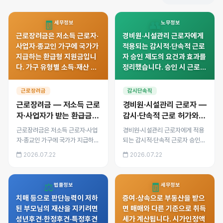
🧾
👥
세무정보
노무정보
근로장려금은 저소득 근로자·
경비원·시설관리 근로자에게
사업자·종교인 가구에 국가가
적용되는 감시적·단속적 근로
지급하는 환급형 지원금입니
자 승인 제도의 요건과 효과를
다. 가구 유형별 소득·재산 기
정리했습니다. 승인 시 근로시
준, 최대 지급액, 정기·반기 신
간·휴게 규정 적용 배제 범위,
청 방법과 부정수급 시 환수·
최저임금은 그대로 적용된다
근로장려금
감시단속직
제재까지 정리했습니다.
는 점, 부당한 승인 남용에 대
근로장려금 — 저소득 근로
경비원·시설관리 근로자 —
응하는 방법을 안내합니다.
자·사업자가 받는 환급금
감시·단속적 근로 허가와
신청법
수당 기준
근로장려금은 저소득 근로자·사업
경비원·시설관리 근로자에게 적용
자·종교인 가구에 국가가 지급하는
되는 감시적·단속적 근로자 승인
환급형 지원금입니다. 가구 유형별
제도의 요건과 효과를 정리했습니
2026.07.22
2026.07.22
소득·재산 기준, 최대 지급액, 정기·
다. 승인 시 근로시간·휴게 규정 적
반기 신청 방법과 부정수급 시 환
용 배제 범위, 최저임금은 그대로
수·제재까지 정리했습니다.
적용된다는 점, 부당한 승인 남용
⚖️
🧾
법률정보
세무정보
에 대응하는 방법을 안내합니다.
치매 등으로 판단능력이 저하
증여·상속으로 부동산을 받으
된 부모님의 재산을 지키려면
면 매매와 다른 기준으로 취득
성년후견·한정후견·특정후견
세가 계산됩니다. 시가인정액