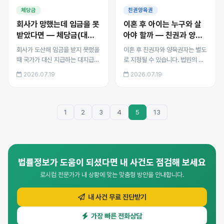
습니다. 지급 상한액, 신청 절
양육 상황이 바뀌었을 때의 변
체당금
친권양육권
차, 사업주 구상권까지 안내합
경 절차까지 정리했습니다.
회사가 망했는데 임금을 못
이혼 후 아이는 누구와 살
니다.
받았다면 — 체당금(대지
아야 할까 — 친권과 양육
급금) 제도
권의 차이
회사가 도산해 임금을 받지 못했을
이혼 후 친권자와 양육권자는 별도
때 국가가 대신 지급하는 대지급금
로 지정될 수 있습니다. 법원의 양
(옛 체당금) 제도를 도산등사실인
육자 결정 기준, 면접교섭권 행사
2026.07.19
2026.07.19
정과 간이대지급금 두 경로로 나누
방법, 양육비 산정과 미지급 시 강
어 정리했습니다. 지급 상한액, 신
제집행, 양육 상황이 바뀌었을 때
청 절차, 사업주 구상권까지 안내
의 변경 절차까지 정리했습니다.
합니다.
1
2
3
4
5
13
법률정보가 도움이 되셨다면 내 사건도 점검해 보세요
로시컴 전문가가 내 상황에 맞는 맞춤형 방안을 안내합니다.
내 사건 무료 진단받기
가장 빠른 전화상담