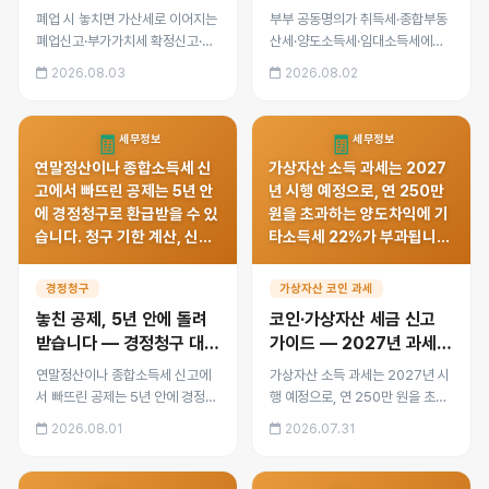
정리까지 순서
보유·양도 단계별 유불리
폐업 시 놓치면 가산세로 이어지는
부부 공동명의가 취득세·종합부동
폐업신고·부가가치세 확정신고·재
산세·양도소득세·임대소득세에서
고 간주공급·종합소득세 신고 순서
각각 어떻게 작용하는지, 공동명의
2026.08.03
2026.08.02
와, 4대보험 정리, 결손금 활용, 폐
1주택자 특례와 지분 증여 시 주의
업 후 체납 관리까지 정리했습니
점, 이미 단독명의일 때의 전환 판
다.
단 기준을 정리했습니다.
🧾
🧾
세무정보
세무정보
연말정산이나 종합소득세 신
가상자산 소득 과세는 2027
고에서 빠뜨린 공제는 5년 안
년 시행 예정으로, 연 250만
에 경정청구로 환급받을 수 있
원을 초과하는 양도차익에 기
습니다. 청구 기한 계산, 신청
타소득세 22%가 부과됩니
절차, 처리 기간과 환급가산
다. 취득가액 산정 방법, 해외
금, 거부됐을 때의 불복 방법
거래소·개인지갑 신고의무, 시
경정청구
가상자산 코인 과세
까지 사례로 정리했습니다.
행 전 지금부터 준비할 사항을
놓친 공제, 5년 안에 돌려
코인·가상자산 세금 신고
정리했습니다.
받습니다 — 경정청구 대상
가이드 — 2027년 과세
·기한·신청 절차 완전 정리
시행 기준과 준비 방법
연말정산이나 종합소득세 신고에
가상자산 소득 과세는 2027년 시
서 빠뜨린 공제는 5년 안에 경정청
행 예정으로, 연 250만 원을 초과
구로 환급받을 수 있습니다. 청구
하는 양도차익에 기타소득세 22%
2026.08.01
2026.07.31
기한 계산, 신청 절차, 처리 기간과
가 부과됩니다. 취득가액 산정 방
환급가산금, 거부됐을 때의 불복
법, 해외거래소·개인지갑 신고의
방법까지 사례로 정리했습니다.
무, 시행 전 지금부터 준비할 사항