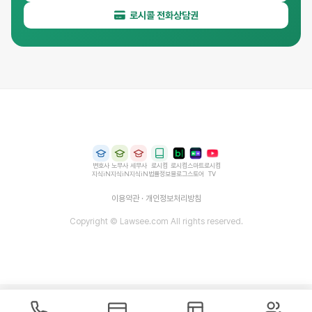
로시콜 전화상담권
변호사
노무사
세무사
로시컴
로시컴
스마트
로시컴
지식iN
지식iN
지식iN
법률정보
블로그
스토어
TV
이용약관
·
개인정보처리방침
Copyright © Lawsee.com All rights reserved.