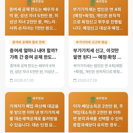
🧾
🧾
세무정보
세무정보
을 정리했습니다.
증여세 공제 한도는 배우자 6
부가가치세는 법인은 연 4회
억 원, 성년 자녀 5천만 원, 미
(예정+확정), 개인은 원칙적
성년 자녀 2천만 원, 며느리·
으로 확정신고 위주로 진행됩
사위·손자녀는 1천만 원으로
니다. 예정신고 대상과 예정고
각각 다릅니다. 10년 합산 원
지의 차이, 조기환급·일반환급
칙과 분산증여·세대생략증여
절차와 소요기간, 무신고·과소
증여세 공제와 절세 전략
부가가치세 신고와 환급
등 절세 전략을 정리했습니다.
신고 가산세를 정리했습니다.
증여세 얼마나 내야 할까?
부가가치세 신고, 이것만
가족 간 증여 공제 한도와
알면 된다 — 예정·확정 신
절세 방법 총정리
고와 환급 절차 완전 정리
증여세 공제 한도는 배우자 6억
부가가치세는 법인은 연 4회(예정
원, 성년 자녀 5천만 원, 미성년 자
+확정), 개인은 원칙적으로 확정신
녀 2천만 원, 며느리·사위·손자녀
고 위주로 진행됩니다. 예정신고
2026.07.30
2026.07.29
는 1천만 원으로 각각 다릅니다.
대상과 예정고지의 차이, 조기환급
10년 합산 원칙과 분산증여·세대
·일반환급 절차와 소요기간, 무신
생략증여 등 절세 전략을 정리했습
고·과소신고 가산세를 정리했습니
🧾
🧾
세무정보
세무정보
니다.
다.
거래처가 폐업·파산해 대금을
이자·배당소득은 2천만 원, 주
못 받으면 이미 낸 부가가치세
택임대소득은 2천만 원 이하
를 대손세액공제로 돌려받을
면 분리과세를 선택할 수 있어
수 있습니다. 대손 인정 요건,
종합과세보다 유리한 경우가
공제 시기, 소멸시효 6개월 전
많습니다. 소득 유형별 분리과