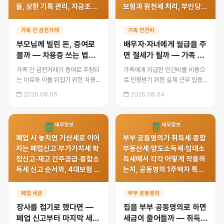
율, 상환 기록 관리, 자금조달
보험과 원천세 처리, 부인당했
계획서와 자금출처조사에서
을 때의 추징 구조와 증여 문
실제로 확인하는 항목을 정리
제까지 정리했습니다.
가족 간 금전거래
가족 인건비
했습니다.
부모님께 빌린 돈, 증여로
배우자·자녀에게 월급을 주
볼까 — 차용증 쓰는 법과
면 절세가 될까 — 가족 인
자금출처조사 대비
건비 인정 요건과 위험
가족 간 금전거래가 증여로 추정되
가족에게 지급한 인건비를 비용으
는 이유와 이를 뒤집기 위한 차용
로 인정받기 위한 실제 근무 입증,
증 작성법, 적정 이자율, 상환 기록
적정 급여 수준, 4대보험과 원천세
2026.08.05
2026.08.04
관리, 자금조달계획서와 자금출처
처리, 부인당했을 때의 추징 구조
조사에서 실제로 확인하는 항목을
와 증여 문제까지 정리했습니다.
정리했습니다.
🧾
🧾
세무정보
세무정보
폐업 시 놓치면 가산세로 이어
부부 공동명의가 취득세·종합
지는 폐업신고·부가가치세 확
부동산세·양도소득세·임대소
정신고·재고 간주공급·종합소
득세에서 각각 어떻게 작용하
득세 신고 순서와, 4대보험 정
는지, 공동명의 1주택자 특례
리, 결손금 활용, 폐업 후 체납
와 지분 증여 시 주의점, 이미
관리까지 정리했습니다.
단독명의일 때의 전환 판단 기
폐업 세금
부부 공동명의
준을 정리했습니다.
장사를 접기로 했다면 —
집을 부부 공동명의로 하면
폐업 신고부터 마지막 세금
세금이 줄어들까 — 취득·