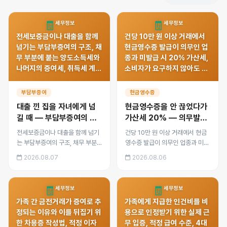
🧾
🧾
세무정보
세무정보
전세보증금이나 대출을 함께
건당 10만 원 이상 거래에서
넘기는 부담부증여의 구조, 채
현금영수증 발급이 의무인 업
무 부분에 붙는 양도소득세와
종과 미발급 시 20% 가산세,
나머지의 증여세, 취득세 계
소비자가 요구하지 않아도 발
산, 국세청이 사후 확인하는
급해야 하는 이유, 신고포상금
채무 상환 내역까지 정리했습
제도와 실무 대응 방법을 정리
부담부증여
현금영수증
니다.
했습니다.
대출 낀 집을 자녀에게 넘
현금영수증을 안 끊었다가
길 때 — 부담부증여의 세
가산세 20% — 의무발행
금 계산과 함정
업종이라면 꼭 확인할 것
전세보증금이나 대출을 함께 넘기
건당 10만 원 이상 거래에서 현금
는 부담부증여의 구조, 채무 부분
영수증 발급이 의무인 업종과 미발
에 붙는 양도소득세와 나머지의 증
급 시 20% 가산세, 소비자가 요구
2026.08.07
2026.08.06
여세, 취득세 계산, 국세청이 사후
하지 않아도 발급해야 하는 이유,
확인하는 채무 상환 내역까지 정리
신고포상금 제도와 실무 대응 방법
했습니다.
을 정리했습니다.
🧾
🧾
세무정보
세무정보
가족 간 금전거래가 증여로 추
가족에게 지급한 인건비를 비
정되는 이유와 이를 뒤집기 위
용으로 인정받기 위한 실제 근
한 차용증 작성법, 적정 이자
무 입증, 적정 급여 수준, 4대