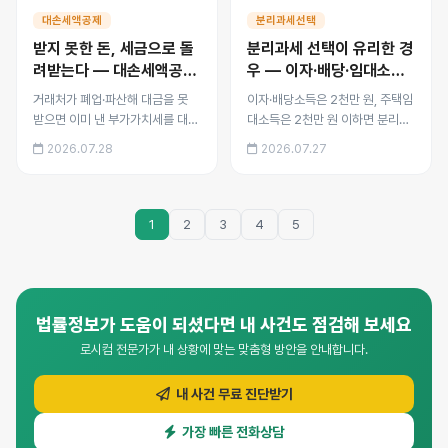
요건, 이후 대금을 받으면 재
세 요건과 세율, 종합과세와의
대손세액공제
분리과세선택
신고해야 하는 절차까지 정리
실제 세부담 비교를 정리했습
받지 못한 돈, 세금으로 돌
분리과세 선택이 유리한 경
했습니다.
니다.
려받는다 — 대손세액공제
우 — 이자·배당·임대소득
신청법
절세 전략
거래처가 폐업·파산해 대금을 못
이자·배당소득은 2천만 원, 주택임
받으면 이미 낸 부가가치세를 대손
대소득은 2천만 원 이하면 분리과
세액공제로 돌려받을 수 있습니다.
세를 선택할 수 있어 종합과세보다
2026.07.28
2026.07.27
대손 인정 요건, 공제 시기, 소멸시
유리한 경우가 많습니다. 소득 유
효 6개월 전 요건, 이후 대금을 받
형별 분리과세 요건과 세율, 종합
으면 재신고해야 하는 절차까지 정
과세와의 실제 세부담 비교를 정리
리했습니다.
했습니다.
1
2
3
4
5
법률정보가 도움이 되셨다면 내 사건도 점검해 보세요
로시컴 전문가가 내 상황에 맞는 맞춤형 방안을 안내합니다.
내 사건 무료 진단받기
가장 빠른 전화상담