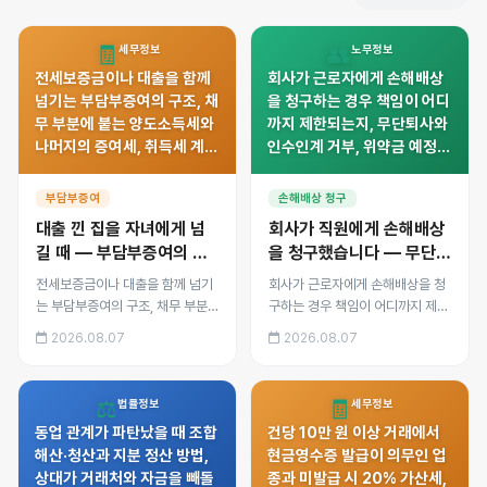
🧾
👥
세무정보
노무정보
전세보증금이나 대출을 함께
회사가 근로자에게 손해배상
넘기는 부담부증여의 구조, 채
을 청구하는 경우 책임이 어디
무 부분에 붙는 양도소득세와
까지 제한되는지, 무단퇴사와
나머지의 증여세, 취득세 계
인수인계 거부, 위약금 예정
산, 국세청이 사후 확인하는
금지, 임금에서 임의 공제의
채무 상환 내역까지 정리했습
위법성, 실제 대응 방법을 정
부담부증여
손해배상 청구
니다.
리했습니다.
대출 낀 집을 자녀에게 넘
회사가 직원에게 손해배상
길 때 — 부담부증여의 세
을 청구했습니다 — 무단퇴
금 계산과 함정
사·업무 실수, 어디까지 책
전세보증금이나 대출을 함께 넘기
회사가 근로자에게 손해배상을 청
임지나
는 부담부증여의 구조, 채무 부분
구하는 경우 책임이 어디까지 제한
에 붙는 양도소득세와 나머지의 증
되는지, 무단퇴사와 인수인계 거
2026.08.07
2026.08.07
여세, 취득세 계산, 국세청이 사후
부, 위약금 예정 금지, 임금에서 임
확인하는 채무 상환 내역까지 정리
의 공제의 위법성, 실제 대응 방법
했습니다.
을 정리했습니다.
⚖️
🧾
법률정보
세무정보
동업 관계가 파탄났을 때 조합
건당 10만 원 이상 거래에서
해산·청산과 지분 정산 방법,
현금영수증 발급이 의무인 업
상대가 거래처와 자금을 빼돌
종과 미발급 시 20% 가산세,