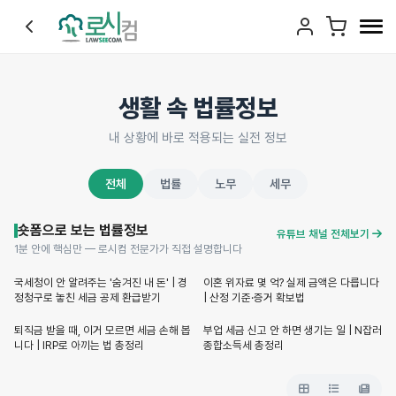
생활 속 법률정보
내 상황에 바로 적용되는 실전 정보
전체
법률
노무
세무
숏폼으로 보는 법률정보
유튜브 채널 전체보기
1분 안에 핵심만 — 로시컴 전문가가 직접 설명합니다
Shorts
Shorts
국세청이 안 알려주는 '숨겨진 내 돈' | 경
이혼 위자료 몇 억? 실제 금액은 다릅니다
정청구로 놓친 세금 공제 환급받기
| 산정 기준·증거 확보법
Shorts
Shorts
퇴직금 받을 때, 이거 모르면 세금 손해 봅
부업 세금 신고 안 하면 생기는 일 | N잡러
니다 | IRP로 아끼는 법 총정리
종합소득세 총정리