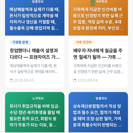
⚖️
🧾
법률정보
세무정보
예상매출액과 실제가 다를 때,
가족에게 지급한 인건비를 비
본사가 일방적으로 계약을 해
용으로 인정받기 위한 실제 근
지하거나 갱신을 거절할 때,
무 입증, 적정 급여 수준, 4대
필수품목 강매·영업지역 침해
보험과 원천세 처리, 부인당했
가 있을 때 가맹점주가 쓸 수
을 때의 추징 구조와 증여 문
있는 법적 수단과 증거 확보
제까지 정리했습니다.
가맹점 분쟁
가족 인건비
방법을 정리했습니다.
창업했더니 매출이 설명과
배우자·자녀에게 월급을 주
다르다 — 프랜차이즈 가맹
면 절세가 될까 — 가족 인
점주가 쓸 수 있는 권리
건비 인정 요건과 위험
예상매출액과 실제가 다를 때, 본
가족에게 지급한 인건비를 비용으
사가 일방적으로 계약을 해지하거
로 인정받기 위한 실제 근무 입증,
나 갱신을 거절할 때, 필수품목 강
적정 급여 수준, 4대보험과 원천세
2026.08.05
2026.08.04
매·영업지역 침해가 있을 때 가맹
처리, 부인당했을 때의 추징 구조
점주가 쓸 수 있는 법적 수단과 증
와 증여 문제까지 정리했습니다.
거 확보 방법을 정리했습니다.
👥
⚖️
노무정보
법률정보
회사가 취업규칙을 바꿔 임금·
상속재산분할협의서 작성 방
수당·정년·복리후생을 줄일 때
법과 필수 요건, 협의가 깨졌
필요한 동의 요건, 회람식 동
을 때의 조정·심판 절차, 기여
의가 무효가 되는 이유, 동의
분과 특별수익이 반영되는 방
없이 변경된 규정의 효력과 대
식, 부동산·예금·빚의 처리 순