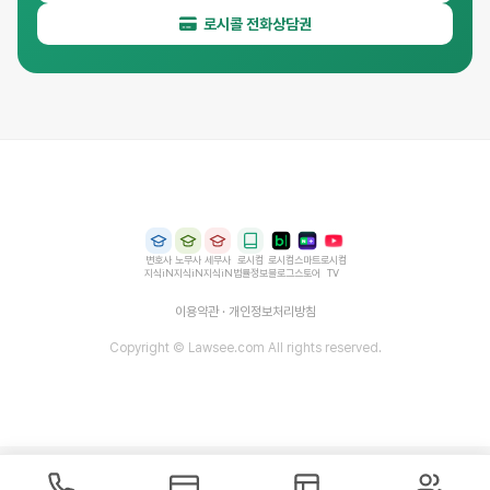
로시콜 전화상담권
변호사
노무사
세무사
로시컴
로시컴
스마트
로시컴
지식iN
지식iN
지식iN
법률정보
블로그
스토어
TV
이용약관
·
개인정보처리방침
Copyright © Lawsee.com All rights reserved.