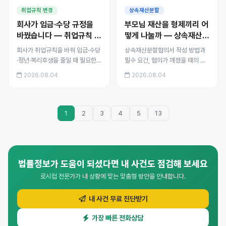
응 방법을 사례로 정리했습니
서를 사례로 정리했습니다.
취업규칙 변경
상속재산분할
다.
회사가 임금·수당 규정을
부모님 재산을 형제끼리 어
바꿨습니다 — 취업규칙 불
떻게 나눌까 — 상속재산분
이익 변경의 동의 요건
할협의와 분할심판 절차
회사가 취업규칙을 바꿔 임금·수당
상속재산분할협의서 작성 방법과
·정년·복리후생을 줄일 때 필요한
필수 요건, 협의가 깨졌을 때의 조
동의 요건, 회람식 동의가 무효가
정·심판 절차, 기여분과 특별수익
2026.08.04
2026.08.04
되는 이유, 동의 없이 변경된 규정
이 반영되는 방식, 부동산·예금·빚
의 효력과 대응 방법을 사례로 정
의 처리 순서를 사례로 정리했습니
리했습니다.
다.
1
2
3
4
5
13
법률정보가 도움이 되셨다면 내 사건도 점검해 보세요
로시컴 전문가가 내 상황에 맞는 맞춤형 방안을 안내합니다.
내 사건 무료 진단받기
가장 빠른 전화상담