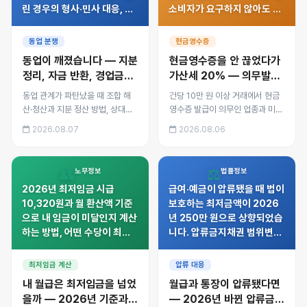
린 경우의 형사·민사 대응, 동
소비자가 요구하지 않아도 발
업계약서에 반드시 넣어야 할
급해야 하는 이유, 신고포상금
조항을 정리했습니다.
제도와 실무 대응 방법을 정리
동업 분쟁
현금영수증
했습니다.
동업이 깨졌습니다 — 지분
현금영수증을 안 끊었다가
정리, 자금 반환, 경업금지
가산세 20% — 의무발행
까지 정리하는 순서
업종이라면 꼭 확인할 것
동업 관계가 파탄났을 때 조합 해
건당 10만 원 이상 거래에서 현금
산·청산과 지분 정산 방법, 상대가
영수증 발급이 의무인 업종과 미발
거래처와 자금을 빼돌린 경우의 형
급 시 20% 가산세, 소비자가 요구
2026.08.07
2026.08.06
사·민사 대응, 동업계약서에 반드
하지 않아도 발급해야 하는 이유,
시 넣어야 할 조항을 정리했습니
신고포상금 제도와 실무 대응 방법
다.
을 정리했습니다.
👥
⚖️
노무정보
법률정보
2026년 최저임금 시급
급여·예금이 압류됐을 때 법이
10,320원과 월 환산액 기준
보호하는 최저금액이 2026
으로 내 임금이 미달인지 계산
년 250만 원으로 상향되었습
하는 방법, 어떤 수당이 최저
니다. 압류금지채권 범위변경
임금에 포함되고 제외되는지,
신청, 압류 해제와 이의 절차,
임금명세서 확인법과 미달 시
통장이 막혔을 때 당장 해야
최저임금 계산
압류 대응
대응 절차를 정리했습니다.
할 일을 정리했습니다.
내 월급은 최저임금을 넘었
월급과 통장이 압류됐다면
을까 — 2026년 기준과
— 2026년 바뀐 압류금지