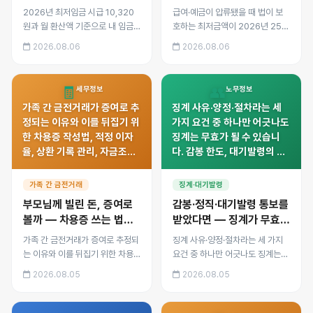
산입범위 계산법
기준과 되돌리는 방법
2026년 최저임금 시급 10,320
급여·예금이 압류됐을 때 법이 보
원과 월 환산액 기준으로 내 임금
호하는 최저금액이 2026년 250
이 미달인지 계산하는 방법, 어떤
만 원으로 상향되었습니다. 압류금
2026.08.06
2026.08.06
수당이 최저임금에 포함되고 제외
지채권 범위변경 신청, 압류 해제
되는지, 임금명세서 확인법과 미달
와 이의 절차, 통장이 막혔을 때 당
시 대응 절차를 정리했습니다.
장 해야 할 일을 정리했습니다.
🧾
👥
세무정보
노무정보
가족 간 금전거래가 증여로 추
징계 사유·양정·절차라는 세
정되는 이유와 이를 뒤집기 위
가지 요건 중 하나만 어긋나도
한 차용증 작성법, 적정 이자
징계는 무효가 될 수 있습니
율, 상환 기록 관리, 자금조달
다. 감봉 한도, 대기발령의 성
계획서와 자금출처조사에서
격, 재심과 노동위원회 구제신
실제로 확인하는 항목을 정리
청까지 대응 순서를 정리했습
가족 간 금전거래
징계·대기발령
했습니다.
니다.
부모님께 빌린 돈, 증여로
감봉·정직·대기발령 통보를
볼까 — 차용증 쓰는 법과
받았다면 — 징계가 무효가
자금출처조사 대비
되는 세 가지 이유
가족 간 금전거래가 증여로 추정되
징계 사유·양정·절차라는 세 가지
는 이유와 이를 뒤집기 위한 차용
요건 중 하나만 어긋나도 징계는
증 작성법, 적정 이자율, 상환 기록
무효가 될 수 있습니다. 감봉 한도,
2026.08.05
2026.08.05
관리, 자금조달계획서와 자금출처
대기발령의 성격, 재심과 노동위원
조사에서 실제로 확인하는 항목을
회 구제신청까지 대응 순서를 정리
정리했습니다.
했습니다.