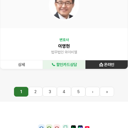
변호사
이명현
법무법인 와이비엘
상세
📞 할인카드상담
📩 온라인
1
2
3
4
5
›
»