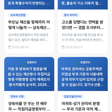
분과 특별수익이 반영되는 방
령, 불송치·기소 이후의 절차
식, 부동산·예금·빚의 처리 순
와 합의·공탁까지 단계별로 정
서를 사례로 정리했습니다.
리했습니다.
상속재산분할
형사 피의자
부모님 재산을 형제끼리 어
고소를 당했다는 연락을 받
떻게 나눌까 — 상속재산분
았다면 — 경찰 조사부터
할협의와 분할심판 절차
불송치·기소까지 대응 순서
상속재산분할협의서 작성 방법과
피의자로 출석요구를 받았을 때 조
필수 요건, 협의가 깨졌을 때의 조
사 전 준비, 진술거부권과 변호인
정·심판 절차, 기여분과 특별수익
참여, 조서 확인 요령, 불송치·기소
2026.08.04
2026.08.03
이 반영되는 방식, 부동산·예금·빚
이후의 절차와 합의·공탁까지 단계
의 처리 순서를 사례로 정리했습니
별로 정리했습니다.
다.
⚖️
⚖️
법률정보
법률정보
이혼 후 양육비가 밀렸을 때
아파트 관리비는 공동주택관
쓸 수 있는 재산명시·직접지급
리법상 부과 기준과 사용내역
명령·이행명령·감치·제재조치
공개 의무가 있어 임의로 산정
·형사처벌의 순서와, 2025년
할 수 없습니다. 장기수선충당
7월 시행된 양육비 선지급제
금 반환청구, 관리비 이의제기
까지 상담 사례로 정리했습니
절차, 관리사무소 회계 감사
양육비 이행
집합건물관리비
다.
요청 방법을 정리했습니다.
양육비를 안 주는 전 배우
아파트·상가 관리비 분쟁
자 — 직접지급명령부터 감
— 부과 기준과 이의 제기