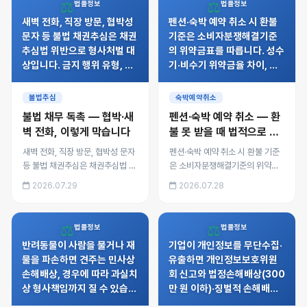
⚖️
⚖️
법률정보
법률정보
판까지 정리했습니다.
새벽 전화, 직장 방문, 협박성
펜션·숙박 예약 취소 시 환불
문자 등 불법 채권추심은 채권
기준은 소비자분쟁해결기준
추심법 위반으로 형사처벌 대
의 위약금표를 따릅니다. 성수
상입니다. 금지 행위 유형, 녹
기·비수기 위약금율 차이, 업
취·캡처를 통한 증거 확보, 금
체 사정으로 인한 취소 시 배
융감독원·경찰 신고 절차와 손
액 배상, 플랫폼 예약과 직접
불법추심
숙박예약취소
해배상 청구를 정리했습니다.
예약의 차이를 정리했습니다.
불법 채무 독촉 — 협박·새
펜션·숙박 예약 취소 — 환
벽 전화, 이렇게 막습니다
불 못 받을 때 법적으로 대
응하는 방법
새벽 전화, 직장 방문, 협박성 문자
펜션·숙박 예약 취소 시 환불 기준
등 불법 채권추심은 채권추심법 위
은 소비자분쟁해결기준의 위약금
반으로 형사처벌 대상입니다. 금지
표를 따릅니다. 성수기·비수기 위
2026.07.29
2026.07.28
행위 유형, 녹취·캡처를 통한 증거
약금율 차이, 업체 사정으로 인한
확보, 금융감독원·경찰 신고 절차
취소 시 배액 배상, 플랫폼 예약과
와 손해배상 청구를 정리했습니다.
직접 예약의 차이를 정리했습니다.
⚖️
⚖️
법률정보
법률정보
반려동물이 사람을 물거나 재
기업이 개인정보를 무단수집·
물을 파손하면 견주는 민사상
유출하면 개인정보보호위원
손해배상, 경우에 따라 과실치
회 신고와 법정손해배상(300
상 형사책임까지 질 수 있습니
만 원 이하)·징벌적 손해배상
다. 맹견 관리 의무, 목줄·입마
(3배)을 청구할 수 있습니다.