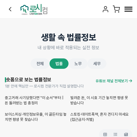
생활 속 법률정보
내 상황에 바로 적용되는 실전 정보
전체
법률
노무
세무
숏폼으로 보는 법률정보
유튜브 채널 전체보기
1분 안에 핵심만 — 로시컴 전문가가 직접 설명합니다
Shorts
Shorts
중고거래 사기당했다면 "이 순서"부터 |
빌려준 돈, 이 시효 기간 놓치면 평생 못
돈 돌려받는 법 총정리
받습니다
Shorts
Shorts
보이스피싱·개인정보유출, 이 골든타임 놓
스토킹·데이트폭력, 혼자 견디지 마세요
치면 평생 못 찾습니다
(접근금지·처벌)