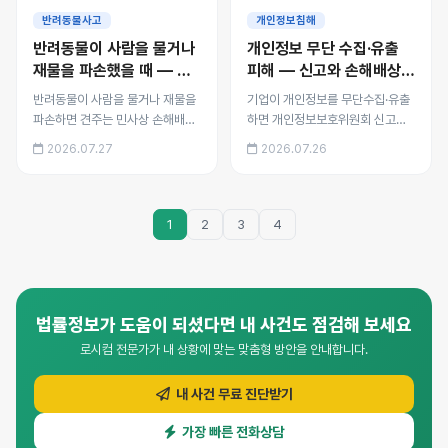
개 규정 위반 시 가중책임, 손
신고 절차, 손해배상 입증 부
반려동물사고
개인정보침해
해배상 범위와 대응 방법을 정
담 완화 제도, 집단분쟁조정까
반려동물이 사람을 물거나
개인정보 무단 수집·유출
리했습니다.
지 정리했습니다.
재물을 파손했을 때 — 법
피해 — 신고와 손해배상
적 책임
청구
반려동물이 사람을 물거나 재물을
기업이 개인정보를 무단수집·유출
파손하면 견주는 민사상 손해배상,
하면 개인정보보호위원회 신고와
경우에 따라 과실치상 형사책임까
법정손해배상(300만 원 이하)·징
2026.07.27
2026.07.26
지 질 수 있습니다. 맹견 관리 의무,
벌적 손해배상(3배)을 청구할 수
목줄·입마개 규정 위반 시 가중책
있습니다. 신고 절차, 손해배상 입
임, 손해배상 범위와 대응 방법을
증 부담 완화 제도, 집단분쟁조정
정리했습니다.
까지 정리했습니다.
1
2
3
4
법률정보가 도움이 되셨다면 내 사건도 점검해 보세요
로시컴 전문가가 내 상황에 맞는 맞춤형 방안을 안내합니다.
내 사건 무료 진단받기
가장 빠른 전화상담