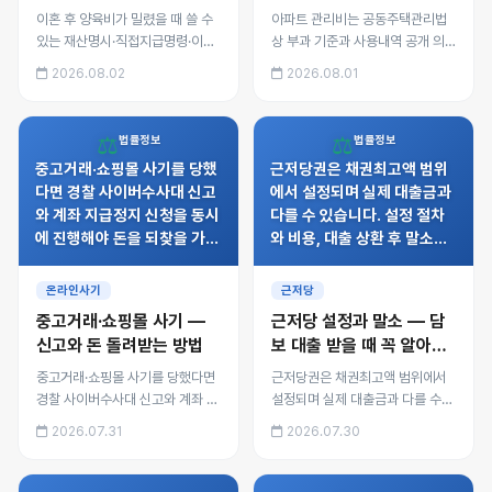
치·형사처벌까지 단계별 대
방법
이혼 후 양육비가 밀렸을 때 쓸 수
아파트 관리비는 공동주택관리법
응
있는 재산명시·직접지급명령·이행
상 부과 기준과 사용내역 공개 의
명령·감치·제재조치·형사처벌의 순
무가 있어 임의로 산정할 수 없습
2026.08.02
2026.08.01
서와, 2025년 7월 시행된 양육비
니다. 장기수선충당금 반환청구,
선지급제까지 상담 사례로 정리했
관리비 이의제기 절차, 관리사무소
습니다.
회계 감사 요청 방법을 정리했습니
⚖️
⚖️
법률정보
법률정보
다.
중고거래·쇼핑몰 사기를 당했
근저당권은 채권최고액 범위
다면 경찰 사이버수사대 신고
에서 설정되며 실제 대출금과
와 계좌 지급정지 신청을 동시
다를 수 있습니다. 설정 절차
에 진행해야 돈을 되찾을 가능
와 비용, 대출 상환 후 말소등
성이 높아집니다. 직거래·택배
기를 직접 신청하는 방법, 말
거래별 증거 확보 방법, 통신
소를 미루면 생기는 불이익을
온라인사기
근저당
판매업 확인, 소액사건심판까
정리했습니다.
중고거래·쇼핑몰 사기 —
근저당 설정과 말소 — 담
지 정리했습니다.
신고와 돈 돌려받는 방법
보 대출 받을 때 꼭 알아야
할 절차
중고거래·쇼핑몰 사기를 당했다면
근저당권은 채권최고액 범위에서
경찰 사이버수사대 신고와 계좌 지
설정되며 실제 대출금과 다를 수
급정지 신청을 동시에 진행해야 돈
있습니다. 설정 절차와 비용, 대출
2026.07.31
2026.07.30
을 되찾을 가능성이 높아집니다.
상환 후 말소등기를 직접 신청하는
직거래·택배거래별 증거 확보 방
방법, 말소를 미루면 생기는 불이
법, 통신판매업 확인, 소액사건심
익을 정리했습니다.