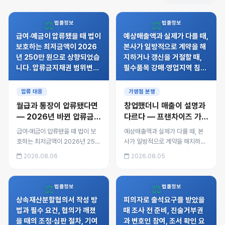
⚖️
⚖️
법률정보
법률정보
급여·예금이 압류됐을 때 법이
예상매출액과 실제가 다를 때,
보호하는 최저금액이 2026
본사가 일방적으로 계약을 해
년 250만 원으로 상향되었습
지하거나 갱신을 거절할 때,
니다. 압류금지채권 범위변경
필수품목 강매·영업지역 침해
신청, 압류 해제와 이의 절차,
가 있을 때 가맹점주가 쓸 수
통장이 막혔을 때 당장 해야
있는 법적 수단과 증거 확보
압류 대응
가맹점 분쟁
할 일을 정리했습니다.
방법을 정리했습니다.
월급과 통장이 압류됐다면
창업했더니 매출이 설명과
— 2026년 바뀐 압류금지
다르다 — 프랜차이즈 가맹
기준과 되돌리는 방법
점주가 쓸 수 있는 권리
급여·예금이 압류됐을 때 법이 보
예상매출액과 실제가 다를 때, 본
호하는 최저금액이 2026년 250
사가 일방적으로 계약을 해지하거
만 원으로 상향되었습니다. 압류금
나 갱신을 거절할 때, 필수품목 강
2026.08.06
2026.08.05
지채권 범위변경 신청, 압류 해제
매·영업지역 침해가 있을 때 가맹
와 이의 절차, 통장이 막혔을 때 당
점주가 쓸 수 있는 법적 수단과 증
장 해야 할 일을 정리했습니다.
거 확보 방법을 정리했습니다.
⚖️
⚖️
법률정보
법률정보
상속재산분할협의서 작성 방
피의자로 출석요구를 받았을
법과 필수 요건, 협의가 깨졌
때 조사 전 준비, 진술거부권
을 때의 조정·심판 절차, 기여
과 변호인 참여, 조서 확인 요