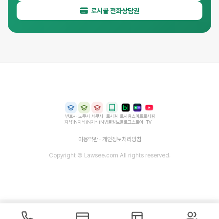
로시콜 전화상담권
변호사
노무사
세무사
로시컴
로시컴
스마트
로시컴
지식iN
지식iN
지식iN
법률정보
블로그
스토어
TV
이용약관
·
개인정보처리방침
Copyright © Lawsee.com All rights reserved.