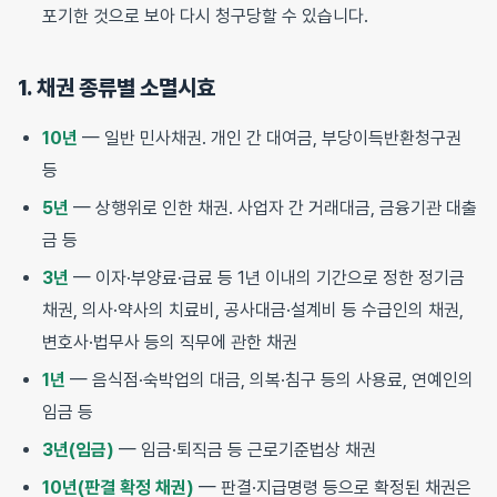
포기한 것으로 보아 다시 청구당할 수 있습니다.
1. 채권 종류별 소멸시효
10년
— 일반 민사채권. 개인 간 대여금, 부당이득반환청구권
등
5년
— 상행위로 인한 채권. 사업자 간 거래대금, 금융기관 대출
금 등
3년
— 이자·부양료·급료 등 1년 이내의 기간으로 정한 정기금
채권, 의사·약사의 치료비, 공사대금·설계비 등 수급인의 채권,
변호사·법무사 등의 직무에 관한 채권
1년
— 음식점·숙박업의 대금, 의복·침구 등의 사용료, 연예인의
임금 등
3년(임금)
— 임금·퇴직금 등 근로기준법상 채권
10년(판결 확정 채권)
— 판결·지급명령 등으로 확정된 채권은