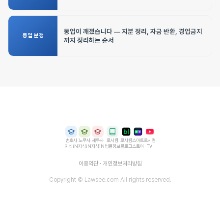
동업이 깨졌습니다 — 지분 정리, 자금 반환, 경업금지
동업 분쟁
까지 정리하는 순서
변호사
노무사
세무사
로시컴
로시컴
스마트
로시컴
지식iN
지식iN
지식iN
법률정보
블로그
스토어
TV
이용약관
·
개인정보처리방침
Copyright © Lawsee.com All rights reserved.