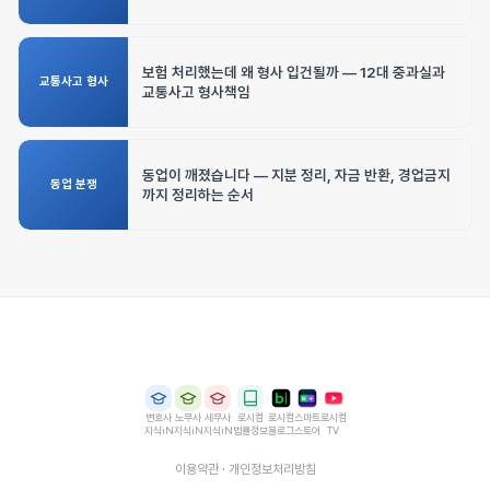
보험 처리했는데 왜 형사 입건될까 — 12대 중과실과
교통사고 형사
교통사고 형사책임
동업이 깨졌습니다 — 지분 정리, 자금 반환, 경업금지
동업 분쟁
까지 정리하는 순서
변호사
노무사
세무사
로시컴
로시컴
스마트
로시컴
지식iN
지식iN
지식iN
법률정보
블로그
스토어
TV
이용약관
·
개인정보처리방침