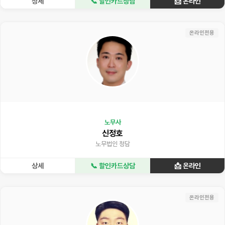
상세
📞 할인카드상담
📩 온라인
온라인전용
노무사
신정호
노무법인 청담
상세
📞 할인카드상담
📩 온라인
온라인전용