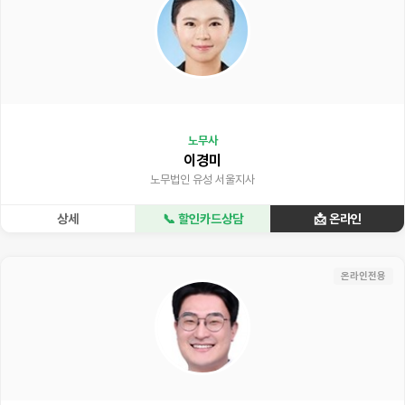
노무사
이경미
노무법인 유성 서울지사
상세
📞 할인카드상담
📩 온라인
온라인전용