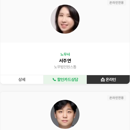
온라인전용
노무사
서주연
노무법인원스톱
상세
📞 할인카드상담
📩 온라인
온라인전용