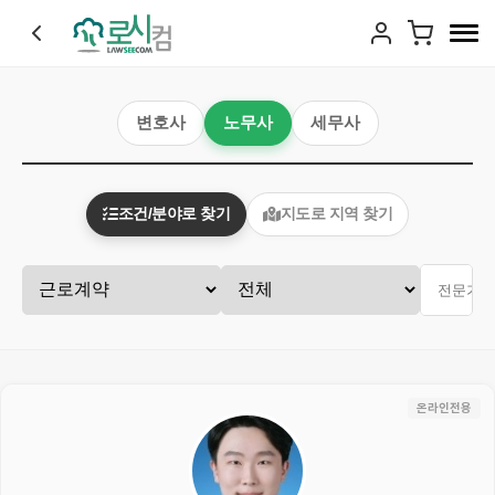
변호사
노무사
세무사
조건/분야로 찾기
지도로 지역 찾기
온라인전용