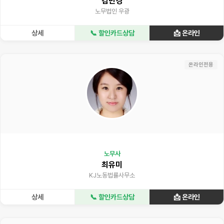
김민경
노무법인 우광
상세
📞 할인카드상담
📩 온라인
온라인전용
노무사
최유미
KJ노동법률사무소
상세
📞 할인카드상담
📩 온라인