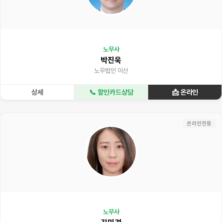
노무사
박진욱
노무법인 이산
상세
📞 할인카드상담
📩 온라인
온라인전용
노무사