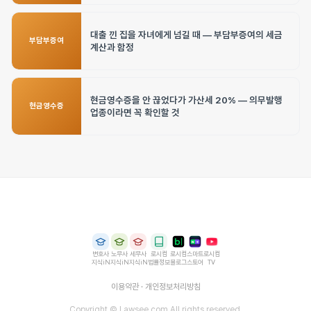
대출 낀 집을 자녀에게 넘길 때 — 부담부증여의 세금
부담부증여
계산과 함정
현금영수증을 안 끊었다가 가산세 20% — 의무발행
현금영수증
업종이라면 꼭 확인할 것
변호사
노무사
세무사
로시컴
로시컴
스마트
로시컴
지식iN
지식iN
지식iN
법률정보
블로그
스토어
TV
이용약관
·
개인정보처리방침
Copyright © Lawsee.com All rights reserved.