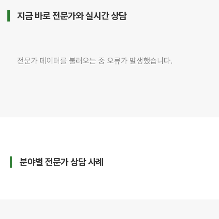
사
춤
김
부동
제
이○○
박○○
지금 바로 전문가와 실시간 상담
산 ·
안
양도·상속
형사·교통
임대
차
세무
변호
전문
사
사
이
전문가 데이터를 불러오는 중 오류가 발생했습니다.
○○
변호
맞
사
춤
이
보증
제
금
안
반환
다수
해결
박
○○
변호
맞
사
춤
분야별 전문가 상담 사례
박
내용
제
증명
안
· 소
송
대응