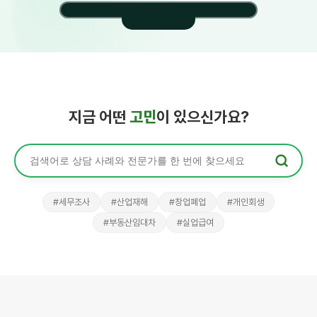
온라인상담 · 맞춤
견적
내용만 적으
면
전문가가 먼
지금 어떤
고민
이 있으신가요?
저 제안합니
다
%
"전세 보증
금을 못 돌
려받고 있어
#세무조사
#산업재해
#창업폐업
#개인회생
요.
어떻게
1
시작해야
할
#부동산임대차
#실업급여
강○○
정○○
까요?"
이혼·가사
노동·임금
변호
노무
2
사
사
전문가 제안 3
김
○○
3
변호
맞