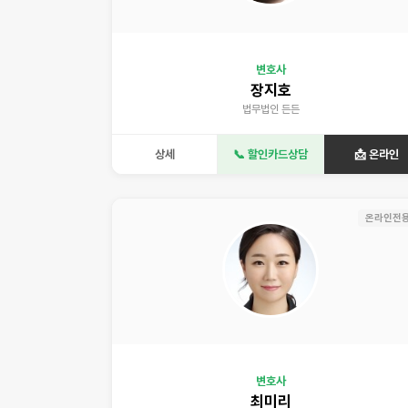
변호사
장지호
법무법인 든든
상세
📞 할인카드상담
📩 온라인
온라인전
변호사
최미리