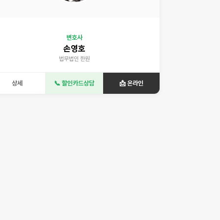
변호사
손영호
법무법인 한원
상세
📞 할인카드상담
📩 온라인