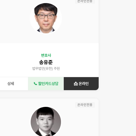
온라인전용
변호사
송유준
법무법인(유한) 주원
상세
📞 할인카드상담
📩 온라인
온라인전용