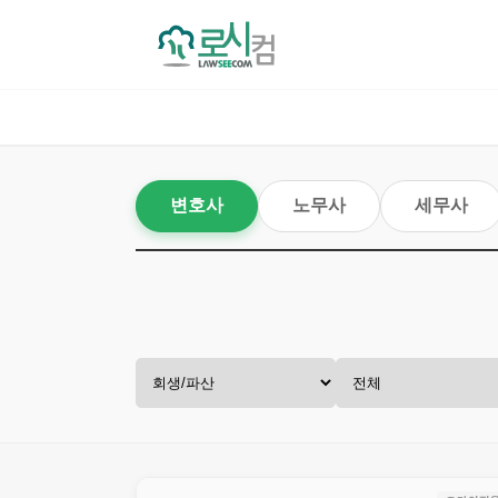
변호사
노무사
세무사