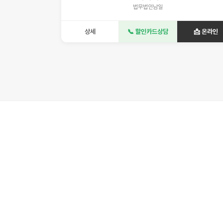
법무법인남일
상세
📞 할인카드상담
📩 온라인