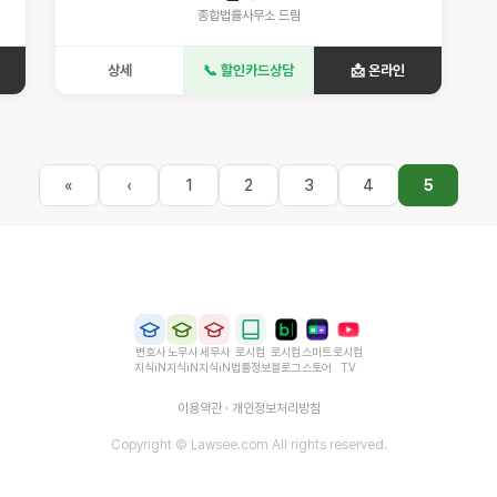
종합법률사무소 드림
상세
📞 할인카드상담
📩 온라인
«
‹
1
2
3
4
5
변호사
노무사
세무사
로시컴
로시컴
스마트
로시컴
지식iN
지식iN
지식iN
법률정보
블로그
스토어
TV
이용약관
·
개인정보처리방침
Copyright © Lawsee.com All rights reserved.