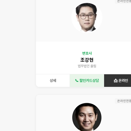
온라인전
변호사
조강현
법무법인 올림
상세
📞 할인카드상담
📩 온라인
온라인전