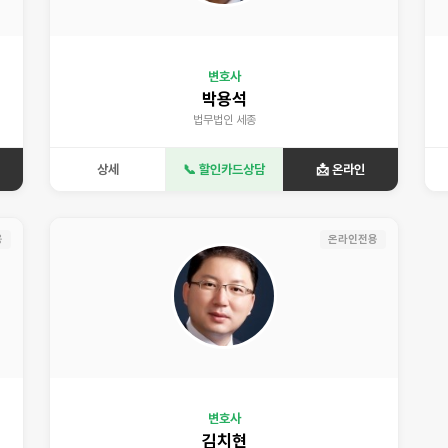
변호사
박용석
법무법인 세종
상세
📞 할인카드상담
📩 온라인
용
온라인전용
변호사
김치현