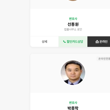
변호사
선동원
법률사무소 로안
상세
📞 할인카드상담
📩 온라인
온라인전
변호사
박종학