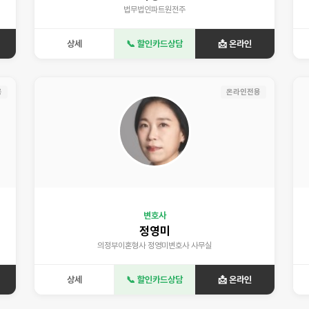
법무법인파트원전주
상세
📞 할인카드상담
📩 온라인
용
온라인전용
변호사
정영미
의정부이혼형사 정영미변호사 사무실
상세
📞 할인카드상담
📩 온라인