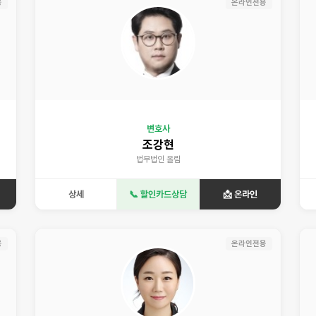
용
온라인전용
변호사
조강현
법무법인 올림
상세
📞 할인카드상담
📩 온라인
용
온라인전용