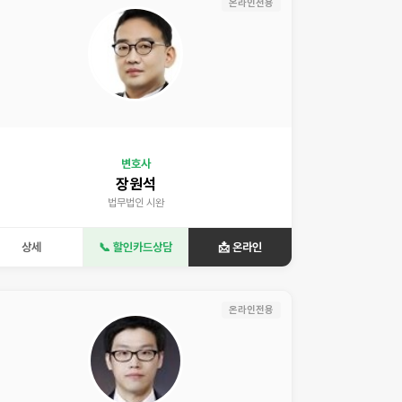
온라인전용
변호사
장원석
법무법인 시완
상세
📞 할인카드상담
📩 온라인
온라인전용