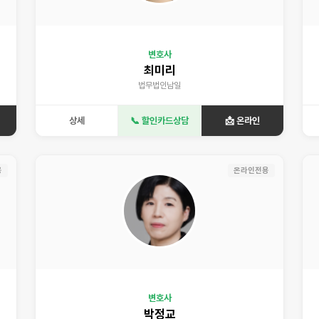
변호사
최미리
법무법인남일
상세
📞 할인카드상담
📩 온라인
용
온라인전용
변호사
박정교