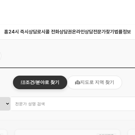
홈
24시 즉시상담
로시콜 전화상담권
온라인상담
전문가찾기
법률정보
조건/분야로 찾기
지도로 지역 찾기