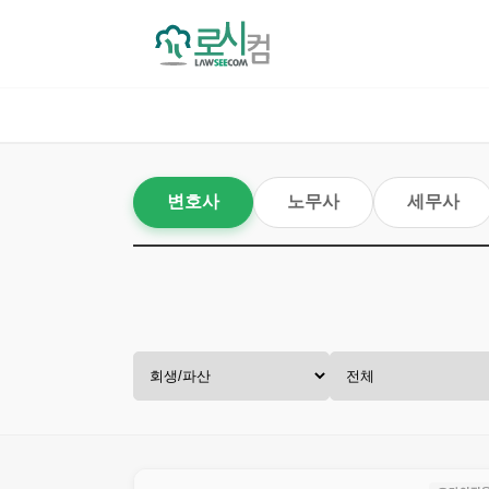
변호사
노무사
세무사