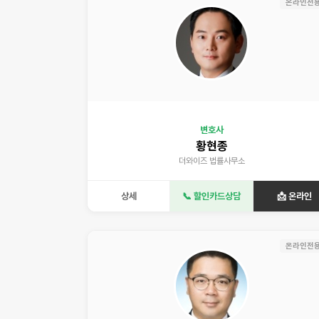
온라인전
변호사
황현종
더와이즈 법률사무소
상세
📞 할인카드상담
📩 온라인
온라인전