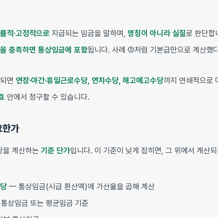
일률적·고정적으로
지급되는 임금을 말하며,
명칭이 아니라 실질
로 판단합
을 충족하면 통상임금에 포함
됩니다. 사례 ①처럼 기본급만으로 계산했
정되면
연장·야간·휴일근로수당, 연차수당, 해고예고수당
까지 연쇄적으로 
효
안에서 청구할 수 있습니다.
요한가
당을 계산하는
기준 단가
입니다. 이 기준이 낮게 잡히면, 그 위에서 계산
수당
— 통상임금(시급 환산액)에 가산율을 곱해 계산
 통상임금 또는 평균임금 기준