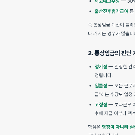
해고예고수당
— 30
출산전후휴가급여
등
즉 통상임금 계산이 틀리
다 커지는 경우가 많습니
2. 통상임금의 판단 
정기성
— 일정한 간
정됩니다.
일률성
— 모든 근로
급"하는 수당도 일정
고정성
— 초과근무 
후에 지급 여부나 액
핵심은
명칭이 아니라 실