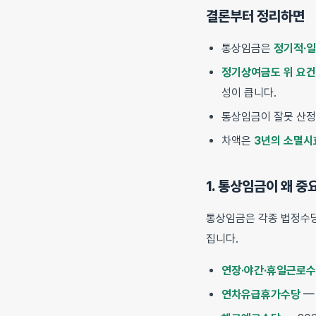
결론부터 정리하면
통상임금은
정기적·
정기상여금도 위 요건
성이 큽니다.
통상임금이 잘못 산
차액은
3년의 소멸시
1. 통상임금이 왜 중
통상임금은 각종 법정수
집니다.
연장·야간·휴일근로
연차유급휴가수당
—