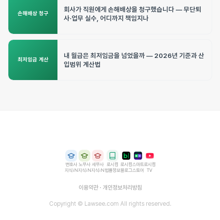
회사가 직원에게 손해배상을 청구했습니다 — 무단퇴
손해배상 청구
사·업무 실수, 어디까지 책임지나
내 월급은 최저임금을 넘었을까 — 2026년 기준과 산
최저임금 계산
입범위 계산법
변호사
노무사
세무사
로시컴
로시컴
스마트
로시컴
지식iN
지식iN
지식iN
법률정보
블로그
스토어
TV
이용약관
·
개인정보처리방침
Copyright © Lawsee.com All rights reserved.